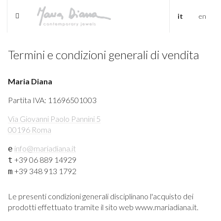
it
en
Termini e condizioni generali di vendita
Maria Diana
Partita IVA: 11696501003
Via Giovanni Paolo Pannini 5
00196 Roma
info@mariadiana.it
e
+39 06 889 14929
t
+39 348 913 1792
m
Le presenti condizioni generali disciplinano l'acquisto dei
prodotti effettuato tramite il sito web www.mariadiana.it.